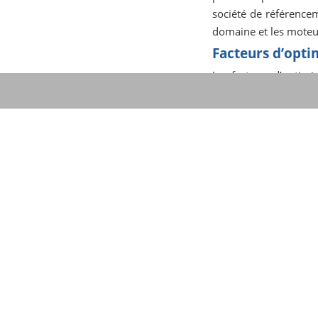
société de référencem
domaine et les moteu
Facteurs d’opti
Les facteurs d’optimi
SEO ou le référenceme
résultats souhaités.
Off-page facteurs so
que l’autorité des li
retour et l’inclusion d
La qualité et la respe
une connexion entre v
ou de mauvaise quali
découvrent que vous ê
Cela peut également a