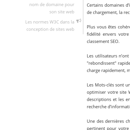
nom de domaine pour
Certains domaines d’in
son site web
de chargement, la rech
Les normes W3C dans la
Plus vous êtes cohér
conception de sites web
fidélité envers vot
classement SEO.
Les utilisateurs n’on
"rebondissent" rapide
charge rapidement, m
Les Mots-clés sont un
optimiser votre site
descriptions et les 
recherche d’informati
Une des dernières cho
pertinent pour votre