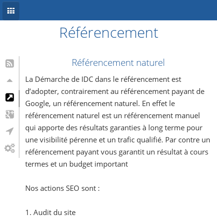
Référencement
Accueil
Conception site web
Référencement naturel
Référencement
La Démarche de IDC dans le référencement est
d’adopter, contrairement au référencement payant de
Développement mobile
Google, un référencement naturel. En effet le
référencement naturel est un référencement manuel
Système d’information
qui apporte des résultats garanties à long terme pour
Informations
une visibilité pérenne et un trafic qualifié. Par contre un
référencement payant vous garantit un résultat à cours
Blog
termes et un budget important
Nos actions SEO sont :
1. Audit du site