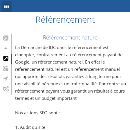
Référencement
Accueil
Conception site web
Référencement naturel
Référencement
La Démarche de IDC dans le référencement est
d’adopter, contrairement au référencement payant de
Développement mobile
Google, un référencement naturel. En effet le
référencement naturel est un référencement manuel
Système d’information
qui apporte des résultats garanties à long terme pour
Informations
une visibilité pérenne et un trafic qualifié. Par contre un
référencement payant vous garantit un résultat à cours
Blog
termes et un budget important
Nos actions SEO sont :
1. Audit du site