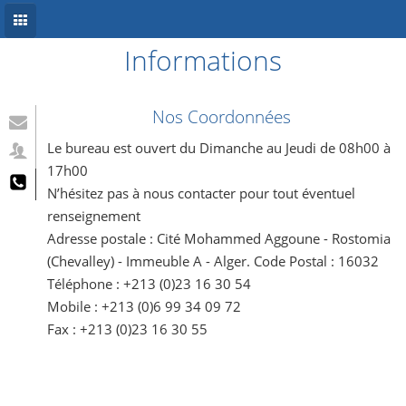
Informations
Accueil
Conception site web
Nos Coordonnées
Référencement
Le bureau est ouvert du Dimanche au Jeudi de 08h00 à
17h00
Développement mobile
N’hésitez pas à nous contacter pour tout éventuel
renseignement
Système d’information
Adresse postale : Cité Mohammed Aggoune - Rostomia
Informations
(Chevalley) - Immeuble A - Alger. Code Postal : 16032
Téléphone : +213 (0)23 16 30 54
Blog
Mobile : +213 (0)6 99 34 09 72
Fax : +213 (0)23 16 30 55