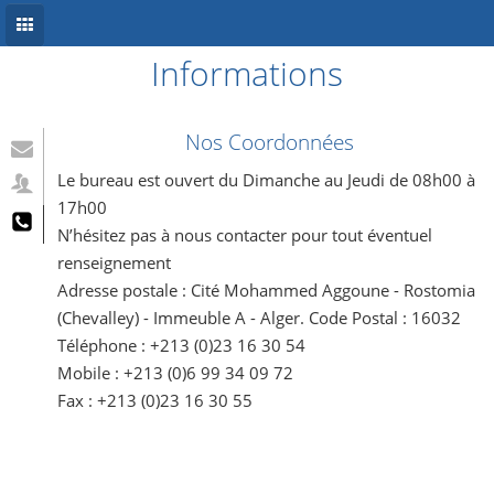
Informations
Accueil
Conception site web
Nos Coordonnées
Référencement
Le bureau est ouvert du Dimanche au Jeudi de 08h00 à
17h00
Développement mobile
N’hésitez pas à nous contacter pour tout éventuel
renseignement
Système d’information
Adresse postale : Cité Mohammed Aggoune - Rostomia
Informations
(Chevalley) - Immeuble A - Alger. Code Postal : 16032
Téléphone : +213 (0)23 16 30 54
Blog
Mobile : +213 (0)6 99 34 09 72
Fax : +213 (0)23 16 30 55