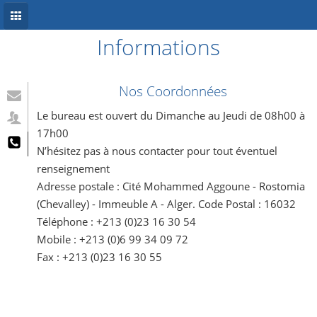
Informations
Accueil
Conception site web
Nos Coordonnées
Référencement
Le bureau est ouvert du Dimanche au Jeudi de 08h00 à
17h00
Développement mobile
N’hésitez pas à nous contacter pour tout éventuel
renseignement
Système d’information
Adresse postale : Cité Mohammed Aggoune - Rostomia
Informations
(Chevalley) - Immeuble A - Alger. Code Postal : 16032
Téléphone : +213 (0)23 16 30 54
Blog
Mobile : +213 (0)6 99 34 09 72
Fax : +213 (0)23 16 30 55